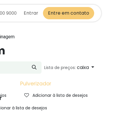
Entrar
Entre em contato
700 9000
dinagem
m
caixa
Lista de preços:
Pulverizador
l
ejos
Adicionar à lista de desejos
T
ionar à lista de desejos