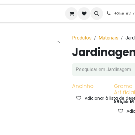
ades de emprego
+258 82 
Produtos
Materiais
Jar
Jardinage
Ancinho
Grama
Artificia
Adicionar à lista de des
896,55
M
Adic