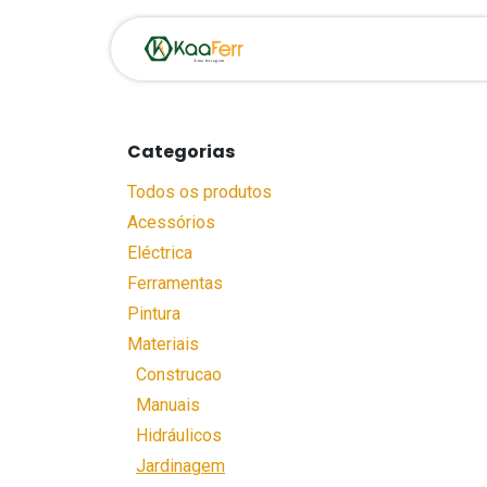
Pular para o conteúdo
Início
Loja
Oportunid
Categorias
Todos os produtos
Acessórios
Eléctrica
Ferramentas
Pintura
Materiais
Construcao
Manuais
Hidráulicos
Jardinagem