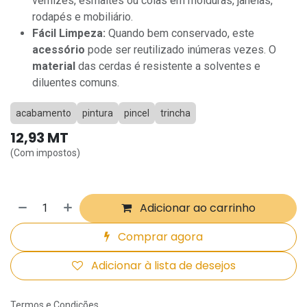
vernizes, esmaltes ou colas em molduras, janelas,
rodapés e mobiliário.
Fácil Limpeza:
Quando bem conservado, este
acessório
pode ser reutilizado inúmeras vezes. O
material
das cerdas é resistente a solventes e
diluentes comuns.
acabamento
pintura
pincel
trincha
12,93
MT
(Com impostos)
Adicionar ao carrinho
Comprar agora
Adicionar à lista de desejos
Termos e Condições