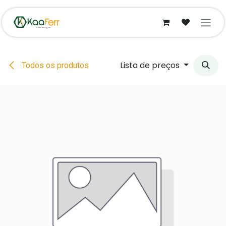
Pular para o conteúdo
Lista de preços
Todos os produtos