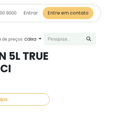
Entrar
Entre em contato
700 9000
caixa
a de preços:
N 5L TRUE
CI
ejos