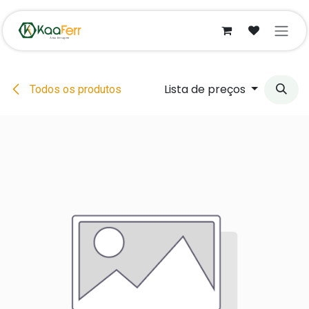
Pular para o conteúdo
Lista de preços
Todos os produtos