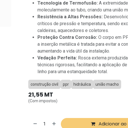
Tecnologia de Termofusão:
A extremidade 
molecularmente ao tubo, criando uma união mon
Resistência a Altas Pressões:
Desenvolvid
críticos de pressão e temperatura, sendo exc
caldeiras, aquecedores e coletores.
Proteção Contra Corrosão:
O corpo em PP
a inserção metálica é tratada para evitar a co
aumentando a vida útil da instalação.
Vedação Perfeita:
Rosca externa produzid
técnicas rigorosas, facilitando a aplicação d
linho para uma estanqueidade total.
construção civil
ppr
hidráulica
união macho
21,55
MT
(Com impostos)
Adicionar ao