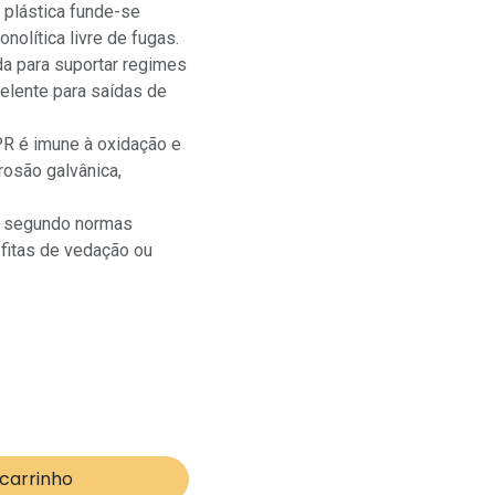
plástica funde-se
olítica livre de fugas.
a para suportar regimes
elente para saídas de
R é imune à oxidação e
rrosão galvânica,
a segundo normas
e fitas de vedação ou
 carrinho