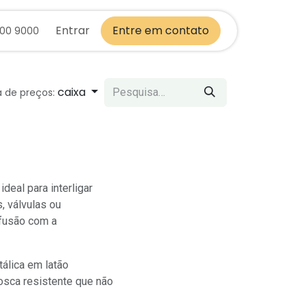
Entrar
Entre em contato
700 9000
caixa
a de preços:
eal para interligar
, válvulas ou
fusão com a
álica em latão
rosca resistente que não