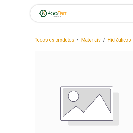
Pular para o conteúdo
Início
Loja
Oportunid
Todos os produtos
Materiais
Hidráulicos