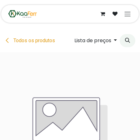
Pular para o conteúdo
Lista de preços
Todos os produtos