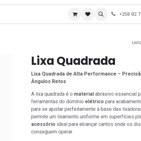
ades de emprego
+258 82 
List
Lixa Quadrada
Lixa Quadrada de Alta Performance – Precis
Ângulos Retos
A lixa quadrada é o
material
abrasivo essencial p
ferramentas do domínio
elétrico
para acabamento
para se ajustar perfeitamente à base das lixadoras 
permite um lixamento uniforme em superfícies pl
acessório
ideal para alcançar cantos onde os d
conseguem operar.