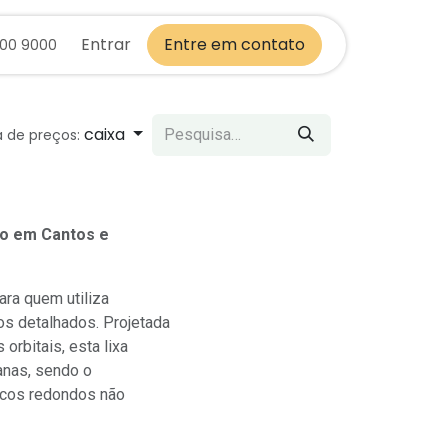
Entrar
Entre em contato
700 9000
caixa
a de preços:
ão em Cantos e
ara quem utiliza
s detalhados. Projetada
orbitais, esta lixa
anas, sendo o
iscos redondos não