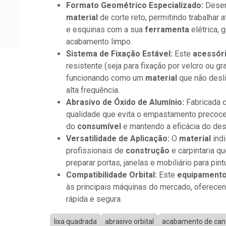
Formato Geométrico Especializado:
Desen
material
de corte reto, permitindo trabalhar 
e esquinas com a sua
ferramenta
elétrica, 
acabamento limpo.
Sistema de Fixação Estável:
Este
acessór
resistente (seja para fixação por velcro ou g
funcionando como um
material
que não desli
alta frequência.
Abrasivo de Óxido de Alumínio:
Fabricada
qualidade que evita o empastamento precoce,
do
consumível
e mantendo a eficácia do des
Versatilidade de Aplicação:
O
material
ind
profissionais de
construção
e carpintaria q
preparar portas, janelas e mobiliário para pin
Compatibilidade Orbital:
Este
equipament
às principais máquinas do mercado, oferece
rápida e segura.
lixa quadrada
abrasivo orbital
acabamento de can