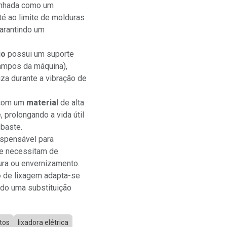
hada como um
até ao limite de molduras
garantindo um
io
possui um suporte
rampos da máquina),
za durante a vibração de
 com um
material
de alta
 prolongando a vida útil
baste.
ispensável para
ue necessitam de
tura ou envernizamento.
o
de lixagem adapta-se
ndo uma substituição
tos
lixadora elétrica