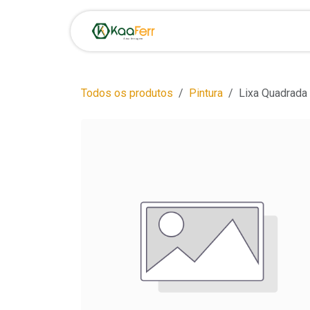
Pular para o conteúdo
Início
Loja
Oportunid
Todos os produtos
Pintura
Lixa Quadrada