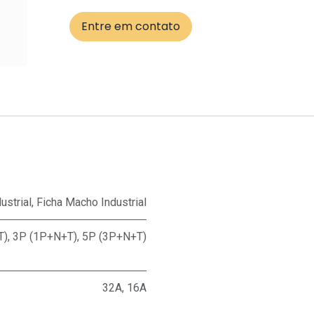
Entre em contato
ustrial
,
Ficha Macho Industrial
T)
,
3P (1P+N+T)
,
5P (3P+N+T)
32A
,
16A