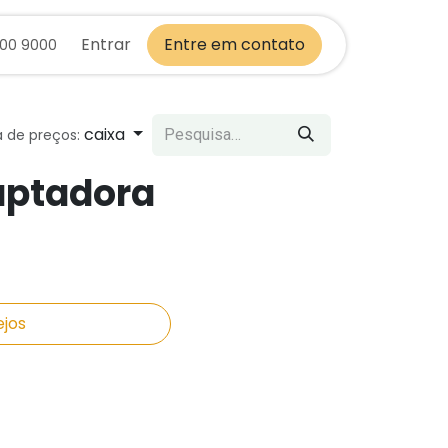
Entrar
Entre em contato
700 9000
caixa
a de preços:
aptadora
ejos