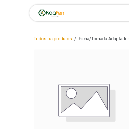
Pular para o conteúdo
Início
Loja
Oportunid
Todos os produtos
Ficha/Tomada Adaptado