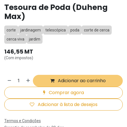
Tesoura de Poda (Duheng
Max)
corte
jardinagem
telescópica
poda
corte de cerca
cerca viva
jardim
146,55
MT
(Com impostos)
Adicionar ao carrinho
Comprar agora
Adicionar à lista de desejos
Termos e Condições