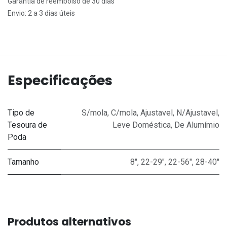
Garantia de reembolso de 30 dias
Envio: 2 a 3 dias úteis
Especificações
Tipo de
S/mola
,
C/mola
,
Ajustavel
,
N/Ajustavel
,
Tesoura de
Leve Doméstica
,
De Alumímio
Poda
Tamanho
8"
,
22-29"
,
22-56"
,
28-40''
Produtos alternativos