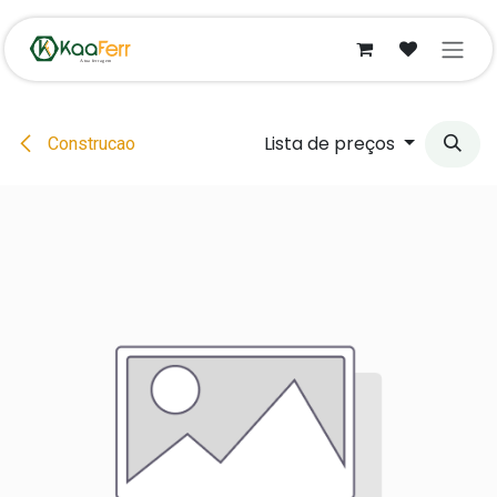
Pular para o conteúdo
Lista de preços
Construcao