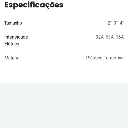
Especificações
Tamanho
2"
,
3"
,
4"
Intensidade
32A
,
63A
,
16A
Elétrica
Material
Plástico Termofixo