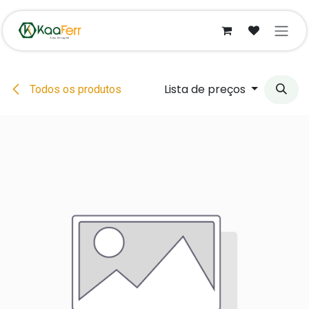
Pular para o conteúdo
Lista de preços
Todos os produtos