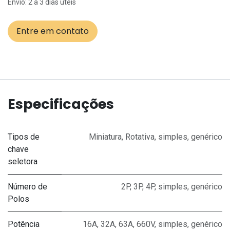
Envio: 2 a 3 dias úteis
Entre em contato
Especificações
Tipos de
Miniatura
,
Rotativa
,
simples
,
genérico
chave
seletora
Número de
2P
,
3P
,
4P
,
simples
,
genérico
Polos
Potência
16A
,
32A
,
63A
,
660V
,
simples
,
genérico