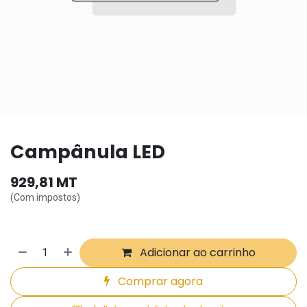
Campânula LED
929,81
MT
(Com impostos)
Adicionar ao carrinho
Comprar agora