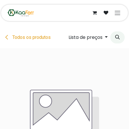
Pular para o conteúdo
Lista de preços
Todos os produtos