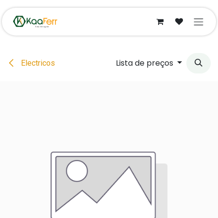
Pular para o conteúdo
Lista de preços
Electricos