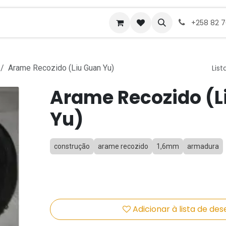
ades de emprego
+258 82 
Arame Recozido (Liu Guan Yu)
List
Arame Recozido (L
Yu)
construção
arame recozido
1,6mm
armadura
Adicionar à lista de des