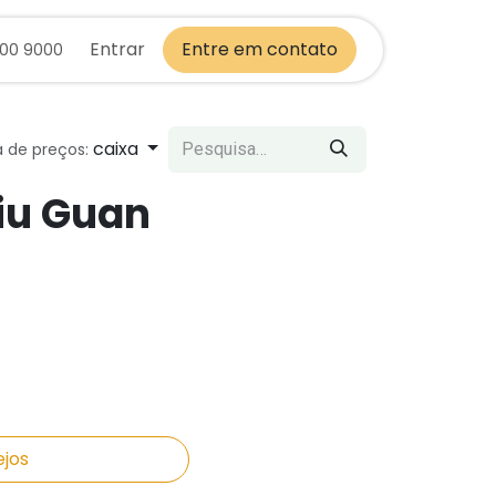
Entrar
Entre em contato
700 9000
caixa
a de preços:
iu Guan
ejos