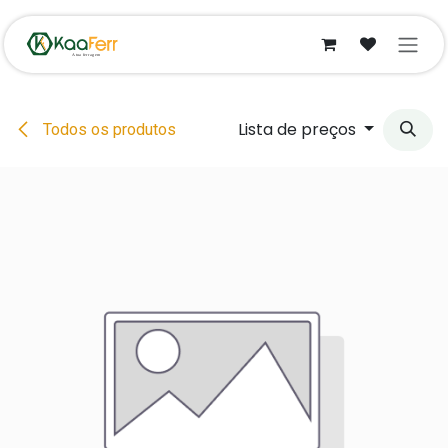
Pular para o conteúdo
Lista de preços
Todos os produtos