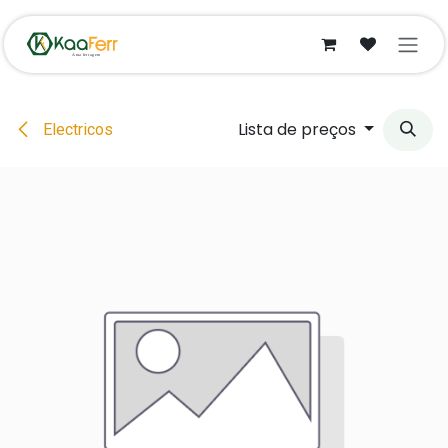
Pular para o conteúdo
Lista de preços
Electricos